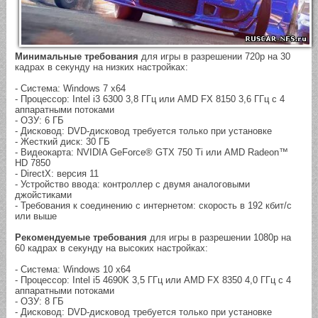
Минимальные требования
для игры в разрешении 720p на 30
кадрах в секунду на низких настройках:
- Система: Windows 7 x64
- Процессор: Intel i3 6300 3,8 ГГц или AMD FX 8150 3,6 ГГц с 4
аппаратными потоками
- ОЗУ: 6 ГБ
- Дисковод: DVD-дисковод требуется только при установке
- Жесткий диск: 30 ГБ
- Видеокарта: NVIDIA GeForce® GTX 750 Ti или AMD Radeon™
HD 7850
- DirectX: версия 11
- Устройство ввода: контроллер с двумя аналоговыми
джойстиками
- Требования к соединению с интернетом: скорость в 192 кбит/с
или выше
Рекомендуемые требования
для игры в разрешении 1080p на
60 кадрах в секунду на высоких настройках:
- Система: Windows 10 x64
- Процессор: Intel i5 4690K 3,5 ГГц или AMD FX 8350 4,0 ГГц с 4
аппаратными потоками
- ОЗУ: 8 ГБ
- Дисковод: DVD-дисковод требуется только при установке