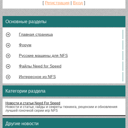
[
Регистрация
|
Вход
]
Основные разделы
Главная страница
Форум
Русские машины для NFS
Файлы Need for Speed
Интересное из NFS
Категории раздела
Новости и статьи Need For Speed
Новости и статьи, гайды и секреты тюнинга, рецензии и обновления
лучшей гоночной серии игр NFS
Другие новости