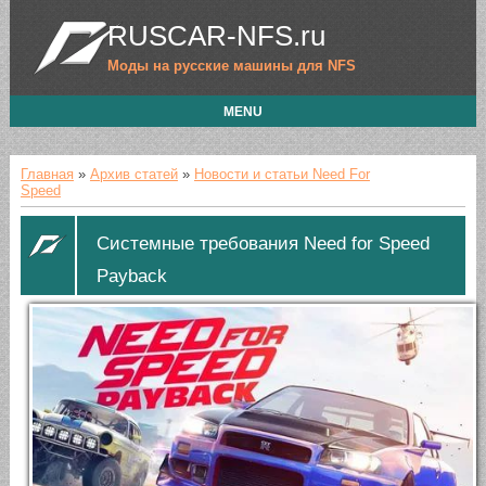
RUSCAR-NFS.ru
Моды на русские машины для NFS
MENU
Главная
»
Архив статей
»
Новости и статьи Need For
Speed
Системные требования Need for Speed
Payback