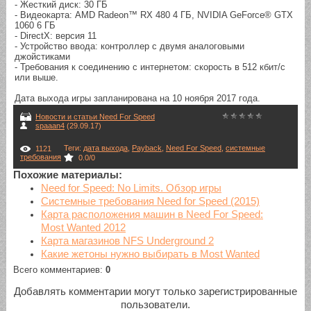
- Жесткий диск: 30 ГБ
- Видеокарта: AMD Radeon™ RX 480 4 ГБ, NVIDIA GeForce® GTX
1060 6 ГБ
- DirectX: версия 11
- Устройство ввода: контроллер с двумя аналоговыми
джойстиками
- Требования к соединению с интернетом: скорость в 512 кбит/с
или выше.
Дата выхода игры запланирована на 10 ноября 2017 года.
Новости и статьи Need For Speed
spaaan4
(29.09.17)
Теги
:
дата выхода
,
Payback
,
Need For Speed
,
системные
1121
требования
0.0
/
0
Похожие материалы:
Need for Speed: No Limits. Обзор игры
Системные требования Need for Speed (2015)
Карта расположения машин в Need For Speed:
Most Wanted 2012
Карта магазинов NFS Underground 2
Какие жетоны нужно выбирать в Most Wanted
Всего комментариев
:
0
Добавлять комментарии могут только зарегистрированные
пользователи.