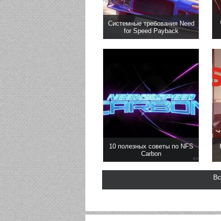
Системные требования Need
for Speed Payback
10 полезных советы по NFS
Carbon
Вс