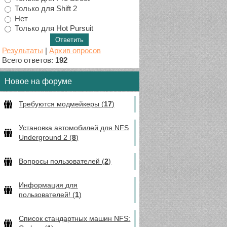
Только для Shift 2
Нет
Только для Hot Pursuit
Результаты
|
Архив опросов
Всего ответов:
192
Новое на форуме
Требуются модмейкеры (
17
)
Установка автомобилей для NFS
Underground 2 (
8
)
Вопросы пользователей (
2
)
Информация для
пользователей! (
1
)
Список стандартных машин NFS: