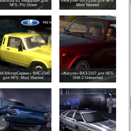
Marussia B2 «Маруша» для
«Жигули» ВАЗ-2105 для NFS:
NFS: Pro Street
Most Wanted
ВАЗИнтерСервис» ВИС-2345
«Жигули» ВАЗ-2107 для NFS:
для NFS: Most Wanted
Shift 2 Unleashed