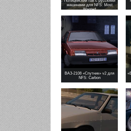
Полицейский пак с русскими
машинами для NFS: Most
Wanted
ВАЗ-2108 «Спутник» v2 для
«
NFS: Carbon