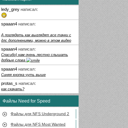
ledy_grey
написал:
spaaan4
написал:
А поглядеть как выглядят все тачки с
длс дополнениями, можно в этом видео
spaaan4
написал:
Спасибо) нам очень лестно слышать
добрые слова
spaaan4
написал:
Синяя кнопка чуть выше
protas_s
написал:
как скачать?
Файлы Need for Speed
Файлы для NFS Underground 2
Файлы для NFS Most Wanted