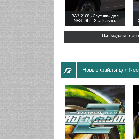
ВАЗ-2108 «Спутник» для
NFS: Shift 2 Unleashed
Все модели отече
Новые файлы для Need