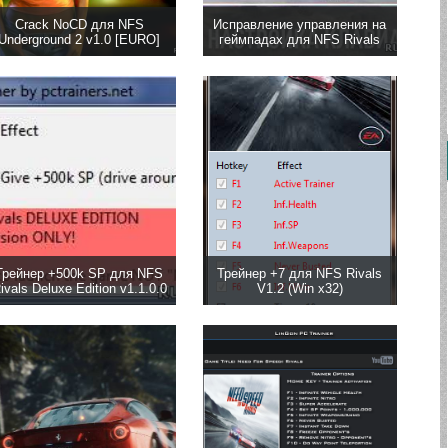
Crack NoCD для NFS
Исправление управления на
Underground 2 v1.0 [EURO]
геймпадах для NFS Rivals
Трейнер +500k SP для NFS
Трейнер +7 для NFS Rivals
ivals Deluxe Edition v1.1.0.0
V1.2 (Win x32)