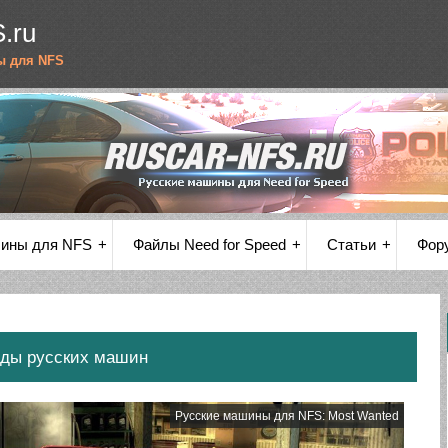
.ru
ы для NFS
шины для NFS
Файлы Need for Speed
Статьи
Фор
оды русских машин
Русские машины для NFS: Most Wanted