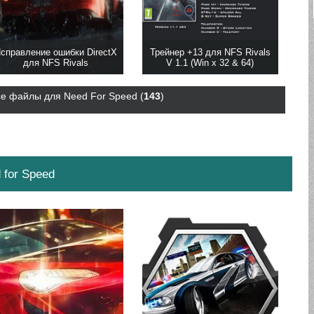
справление ошибки DirectX
Трейнер +13 для NFS Rivals
для NFS Rivals
V 1.1 (Win x 32 & 64)
се файлы для Need For Speed (
143
)
 for Speed