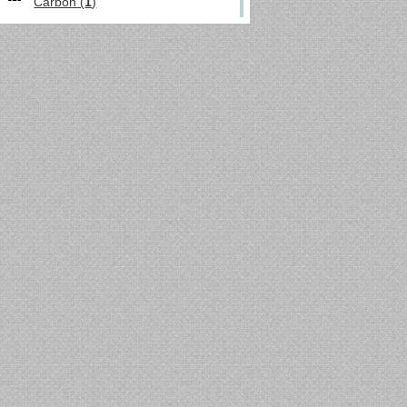
Carbon (
1
)