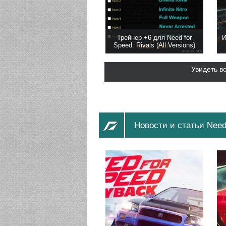
Трейнер +6 для Need for
И
Speed: Rivals (All Versions)
Увидеть в
Новости и статьи Need