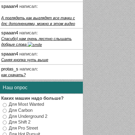
spaaan4
написал:
А поглядеть как выглядят все тачки с
длс дополнениями, можно в этом видео
spaaan4
написал:
Спасибо) нам очень лестно слышать
добрые слова
spaaan4
написал:
Синяя кнопка чуть выше
protas_s
написал:
как скачать?
Наш опрос
Каких машин надо больше?
Для Most Wanted
Для Carbon
Для Underground 2
Для Shift 2
Для Pro Street
Для Hot Pursuit