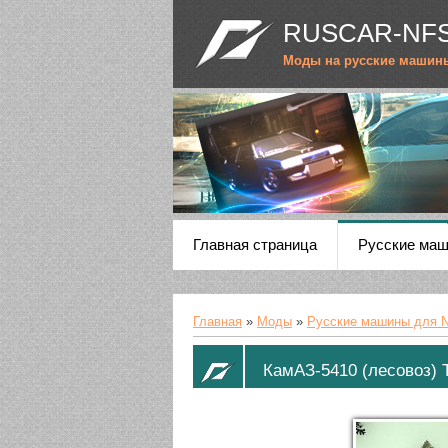
RUSCAR-NFS
Моды на русские машин
Главная страница
Русские ма
Главная
»
Моды
»
Русские машины для N
КамАЗ-5410 (лесовоз) 