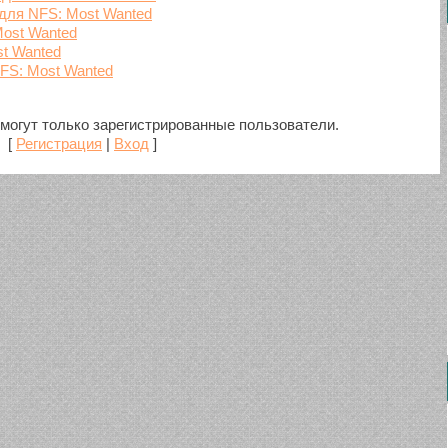
для NFS: Most Wanted
ost Wanted
t Wanted
FS: Most Wanted
могут только зарегистрированные пользователи.
[
Регистрация
|
Вход
]