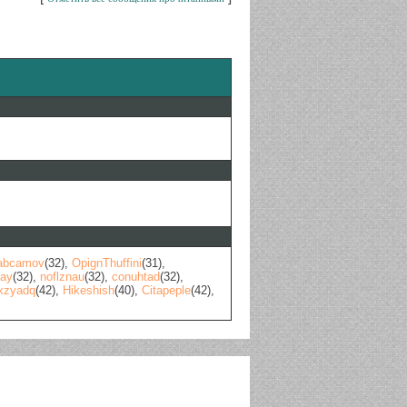
abcamov
(32)
,
OpignThuffini
(31)
,
say
(32)
,
noflznau
(32)
,
conuhtad
(32)
,
xzyadq
(42)
,
Hikeshish
(40)
,
Citapeple
(42)
,