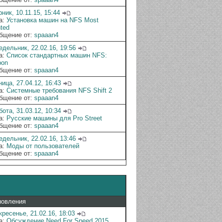
ник, 10.11.15, 15:44
а:
Установка машин на NFS Most
ted
бщение от:
spaaan4
едельник, 22.02.16, 19:56
а:
Список стандартных машин NFS:
bon
бщение от:
spaaan4
ица, 27.04.12, 16:43
а:
Системные требования NFS Shift 2
бщение от:
spaaan4
ота, 31.03.12, 10:34
а:
Русские машины для Pro Street
бщение от:
spaaan4
едельник, 22.02.16, 13:46
а:
Моды от пользователей
бщение от:
spaaan4
новления
кресенье, 21.02.16, 18:03
а:
Обсуждение Need For Speed 2015