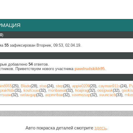
РМАЦИЯ
0
)
ума
55
зафиксирован Вторник, 09:53, 02.04.19.
орые добавлено
54
ответов.
тников. Приветствуем нового участника
pavelrudskikh95
.
in8065
(25)
,
Blade
(28)
,
stas
(24)
,
step
(26)
,
apple0209
(20)
,
cayman911s
(24)
,
P
prakhldx
(31)
,
koufcxas
(32)
,
monbamat
(32)
,
hoajirag
(32)
,
oosjpuak
(32)
,
gooki
rrsuaw
(32)
,
wolavgap
(32)
,
aopmnbae
(32)
,
xowmssap
(32)
,
xuuncacb
(33)
,
mke
Авто покраска деталей смотрите
здесь
.