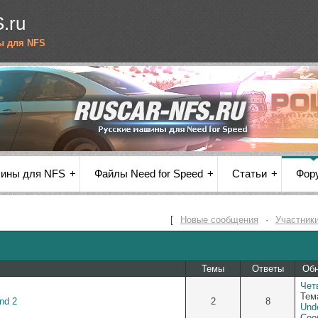
.ru
ы для NFS
шины для NFS
Файлы Need for Speed
Статьи
Фор
[
Новые сообщения
·
Участник
Темы
Ответы
Об
Четв
Тем
nd 2
2
8
Und
Соо