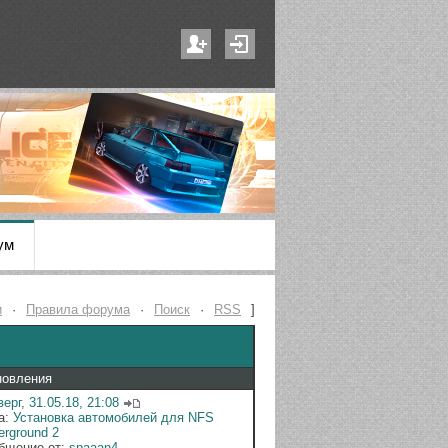
ум
и
·
Правила форума
·
Поиск
·
RSS
]
новления
ерг, 31.05.18, 21:08
а:
Установка автомобилей для NFS
erground 2
бщение от:
spaaan4