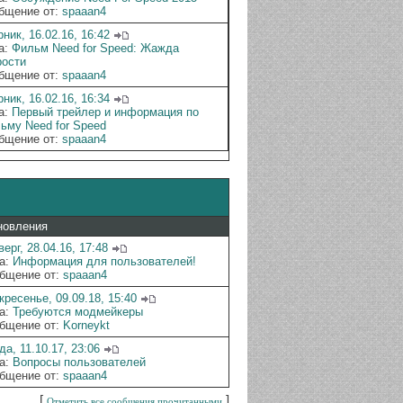
бщение от:
spaaan4
ник, 16.02.16, 16:42
а:
Фильм Need for Speed: Жажда
рости
бщение от:
spaaan4
ник, 16.02.16, 16:34
а:
Первый трейлер и информация по
ьму Need for Speed
бщение от:
spaaan4
новления
ерг, 28.04.16, 17:48
а:
Информация для пользователей!
бщение от:
spaaan4
кресенье, 09.09.18, 15:40
а:
Требуются модмейкеры
бщение от:
Korneykt
да, 11.10.17, 23:06
а:
Вопросы пользователей
бщение от:
spaaan4
[
]
Отметить все сообщения прочитанными