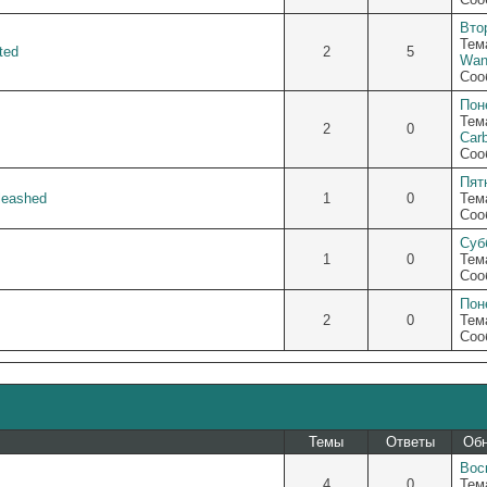
Втор
Тем
ted
2
5
Wan
Соо
Пон
Тем
2
0
Car
Соо
Пятн
leashed
1
0
Тем
Соо
Субб
1
0
Тем
Соо
Пон
2
0
Тем
Соо
Темы
Ответы
Об
Вос
4
0
Тем