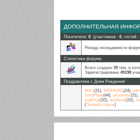
ДОПОЛНИТЕЛЬНАЯ ИНФО
Посетители:
0
(участников -
0
, гостей -
Рекорд посещаемости фор
Статистика форума
Всего создано
39
тем, в кот
Зарегистрировано
49198
учас
Поздравляем с Днем Рождения!
MiK3
(31)
,
MISHA(62)
(24)
,
adm
SmuffTere
(44)
,
urcxmobc
(31)
,
xoqkftaa
(32)
,
aozbsnat
(32)
,
xo
[
Полный список
]