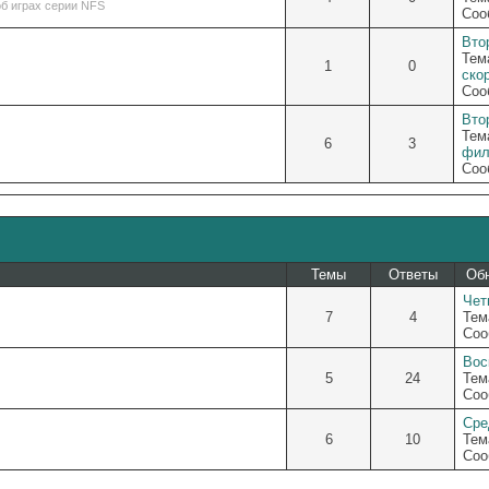
б играх серии NFS
Соо
Втор
Тем
1
0
ско
Соо
Втор
Тем
6
3
фил
Соо
Темы
Ответы
Об
Четв
7
4
Тем
Соо
Вос
5
24
Тем
Соо
Сре
6
10
Тем
Соо