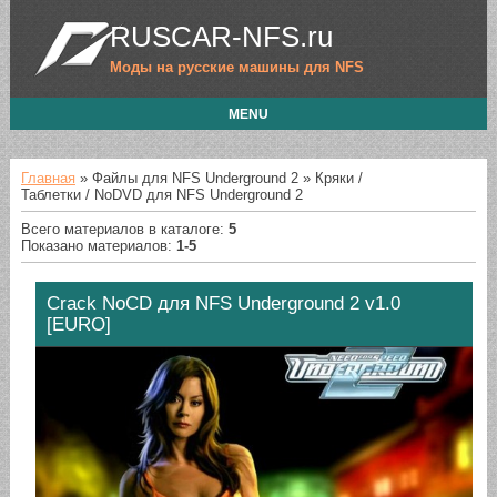
RUSCAR-NFS.ru
Моды на русские машины для NFS
MENU
Главная
» Файлы для NFS Underground 2 » Кряки /
Таблетки / NoDVD для NFS Underground 2
Всего материалов в каталоге
:
5
Показано материалов
:
1-5
Crack NoCD для NFS Underground 2 v1.0
[EURO]