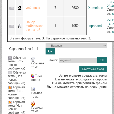
13.0
23:4
7
2630
Xameleon
Файловик
Соо
от:
s
29.1
Набор
14:2
1
1952
spaaan4
файловиков
Соо
с оплатой
от:
s
В этом форуме тем:
3
. На странице показано тем:
3
.
Страница
1
из
1
1
Обычная
Поиск:
тема (Есть
Обычная
новые
тема
сообщения)
Обычная
Вы
не можете
создавать темы
Тема -
тема (Нет
Вы
не можете
создавать опросы
новых
опрос
Вы
не можете
прикреплять файлы
сообщений)
Вы
не можете
отвечать на сообщения
Горячая
тема (Есть
Важная
новые
тема
сообщения)
Горячая
тема (Нет
Горячая
новых
тема
сообщений)