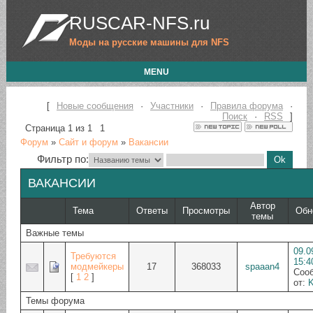
RUSCAR-NFS.ru
Моды на русские машины для NFS
MENU
[
Новые сообщения
·
Участники
·
Правила форума
·
Поиск
·
RSS
]
Страница
1
из
1
1
Форум
»
Сайт и форум
»
Вакансии
Фильтр по:
ВАКАНСИИ
Автор
Тема
Ответы
Просмотры
Обн
темы
Важные темы
09.0
Требуются
15:4
модмейкеры
17
368033
spaaan4
Соо
[
1
2
]
от:
K
Темы форума